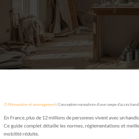
/
Rénovation et aménagement
/ Conception normalisée d’une rampe d’accès han
En France, plus de 12 millions de personnes vivent avec un handic
Ce guide complet détaille les normes, réglementations et meill
mobilité réduite.