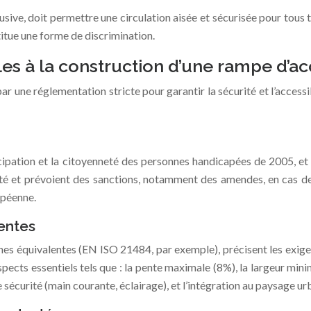
sive, doit permettre une circulation aisée et sécurisée pour tous t
itue une forme de discrimination.
s à la construction d’une rampe d’ac
r une réglementation stricte pour garantir la sécurité et l’accessi
rticipation et la citoyenneté des personnes handicapées de 2005, et
rmité et prévoient des sanctions, notamment des amendes, en cas
opéenne.
entes
s équivalentes (EN ISO 21484, par exemple), précisent les exigenc
cts essentiels tels que : la pente maximale (8%), la largeur mini
sécurité (main courante, éclairage), et l’intégration au paysage ur