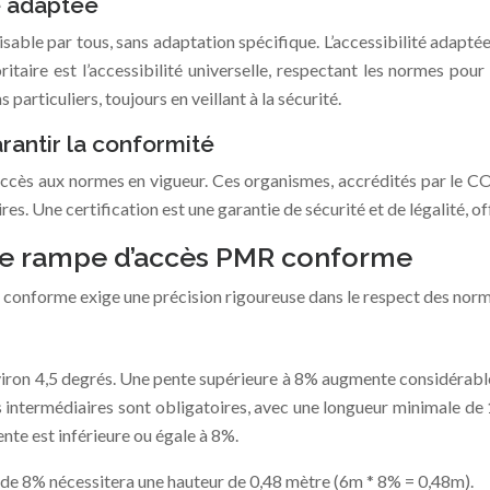
té adaptée
ilisable par tous, sans adaptation spécifique. L’accessibilité adap
oritaire est l’accessibilité universelle, respectant les normes po
articuliers, toujours en veillant à la sécurité.
arantir la conformité
cès aux normes en vigueur. Ces organismes, accrédités par le CO
es. Une certification est une garantie de sécurité et de légalité, o
une rampe d’accès PMR conforme
onforme exige une précision rigoureuse dans le respect des normes
viron 4,5 degrés. Une pente supérieure à 8% augmente considérable
s intermédiaires sont obligatoires, avec une longueur minimale d
nte est inférieure ou égale à 8%.
de 8% nécessitera une hauteur de 0,48 mètre (6m * 8% = 0,48m).