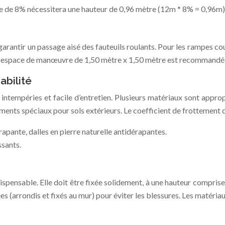
 de 8% nécessitera une hauteur de 0,96 mètre (12m * 8% = 0,96m)
arantir un passage aisé des fauteuils roulants. Pour les rampes co
 Un espace de manœuvre de 1,50 mètre x 1,50 mètre est recommandé a
abilité
intempéries et facile d’entretien. Plusieurs matériaux sont appro
ements spéciaux pour sols extérieurs. Le coefficient de frottement
apante, dalles en pierre naturelle antidérapantes.
ssants.
spensable. Elle doit être fixée solidement, à une hauteur compris
es (arrondis et fixés au mur) pour éviter les blessures. Les matéria